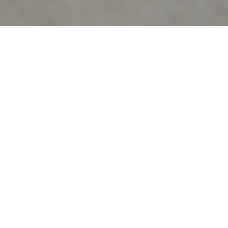
Home
>
Rappresentazioni
>
Gli esercizi spirituali
di Togliatti
Data:
24 08 1947