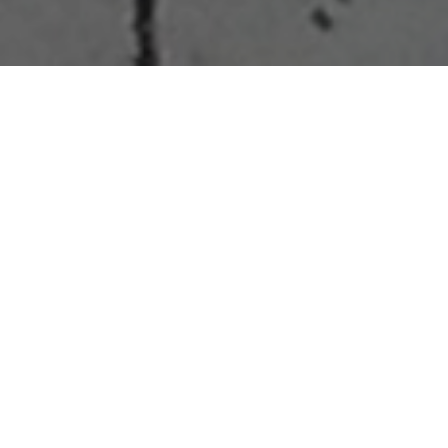
Home
>
Rappresentazioni
>
I fidanzati, Laura Diaz
e una nostra proposta
Data:
23 10 1948