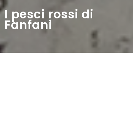
I pesci rossi di
Fanfani
Home
>
Rappresentazioni
>
I pesci rossi di Fanfani
Data:
06 12 1953