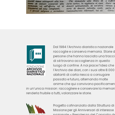
Dal 1984 l’Archivio diaristico nazionale
raccoglie e conserva memoria. Storie d
persone che hanno lasciato una tracc
di sé trovano accoglienza in questo
luogo di confine. A noi piace l’idea che
l’Archivio dei diari, con i suoi oltre 8.000
abitanti di carta riesca a coniugare
passato e futuro, alternando molte
anime che qui convivono pacificamen
in un’unica mission: raccogliere e conservare la memori
renderla fruibile a tutti, valorizzare le storie.
Progetto cofinanziato dalla Struttura di
Missione per gli Anniversari di interesse
nazionale – Presidenza del Consiglio de