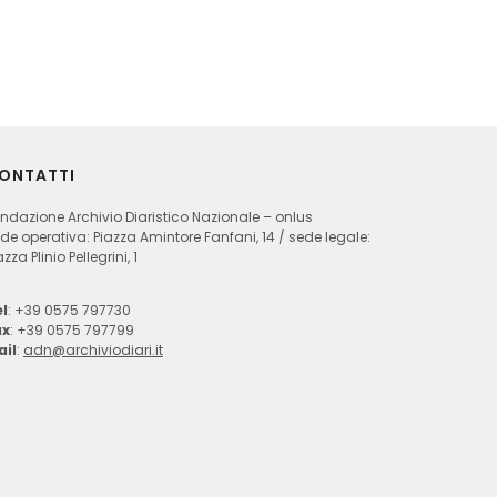
ONTATTI
ndazione Archivio Diaristico Nazionale – onlus
de operativa: Piazza Amintore Fanfani, 14 / sede legale:
azza Plinio Pellegrini, 1
l
: +39 0575 797730
ax
: +39 0575 797799
ail
:
adn@archiviodiari.it