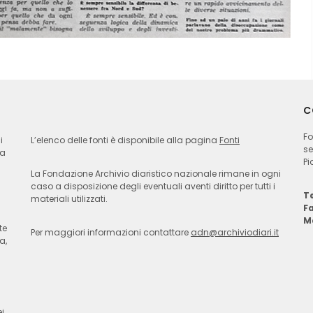
C
Fo
i
L’elenco delle fonti è disponibile alla pagina
Fonti
se
ia
Pi
La Fondazione Archivio diaristico nazionale rimane in ogni
caso a disposizione degli eventuali aventi diritto per tutti i
Te
materiali utilizzati.
F
M
te
Per maggiori informazioni contattare
adn@archiviodiari.it
a,
i