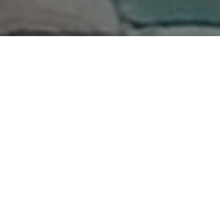
Home
>
Rappresentazioni
>
Il camaleontino
Data:
09 08 1970