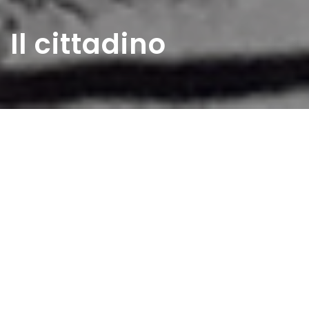
Il cittadino
Home
>
Rappresentazioni
>
Il cittadino
Data:
16 06 1957