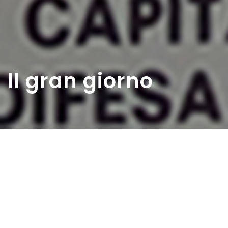
Il gran giorno
Home
>
Rappresentazioni
>
Il gran giorno
Data:
11 05 1946