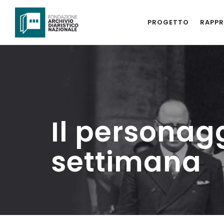
PROGETTO
RAPPR
Il personag
settimana