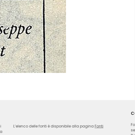
C
Fo
i
L’elenco delle fonti è disponibile alla pagina
Fonti
se
ia