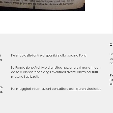
C
Fo
i
L’elenco delle fonti è disponibile alla pagina
Fonti
se
ia
Pi
La Fondazione Archivio diaristico nazionale rimane in ogni
caso a disposizione degli eventuali aventi diritto per tutti i
Te
materiali utilizzati.
F
M
te
Per maggiori informazioni contattare
adn@archiviodiari.it
a,