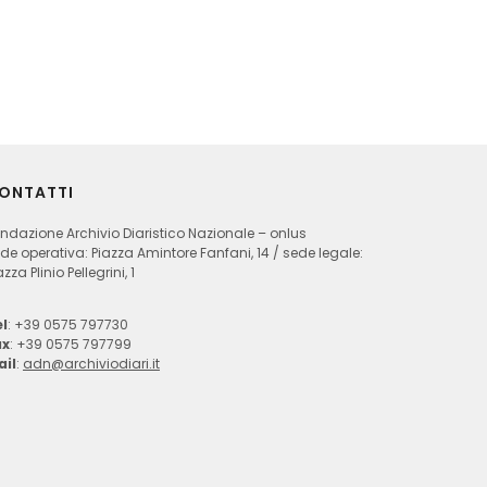
ONTATTI
ndazione Archivio Diaristico Nazionale – onlus
de operativa: Piazza Amintore Fanfani, 14 / sede legale:
azza Plinio Pellegrini, 1
l
: +39 0575 797730
ax
: +39 0575 797799
ail
:
adn@archiviodiari.it