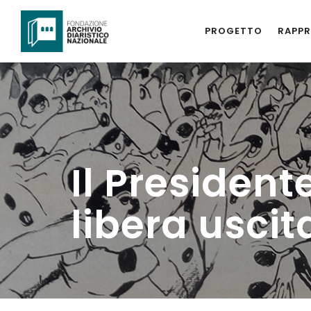
PROGETTO
RAPPR
Il President
libera uscit