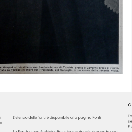
C
Fo
i
L’elenco delle fonti è disponibile alla pagina
Fonti
se
ia
Pi
La Fondazione Archivio diaristico nazionale rimane in ogni