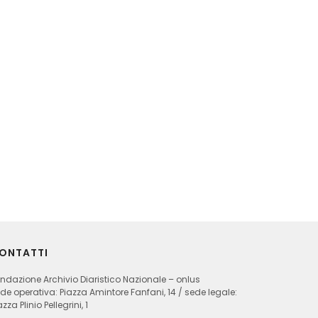
ONTATTI
ndazione Archivio Diaristico Nazionale – onlus
de operativa: Piazza Amintore Fanfani, 14 / sede legale:
azza Plinio Pellegrini, 1