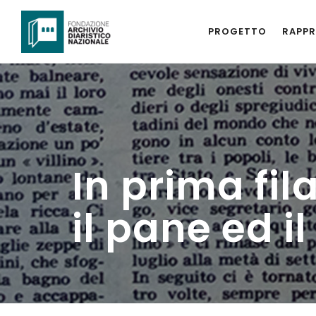
PROGETTO
RAPPR
In prima fila
il pane ed il