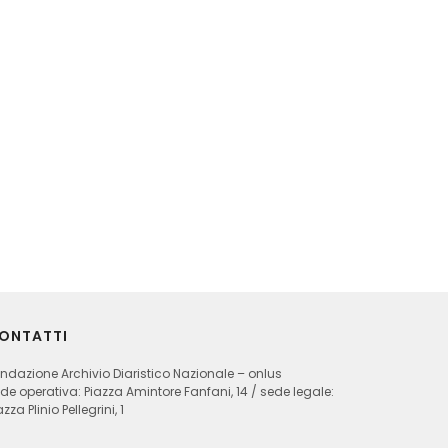
ONTATTI
ndazione Archivio Diaristico Nazionale – onlus
de operativa: Piazza Amintore Fanfani, 14 / sede legale:
azza Plinio Pellegrini, 1