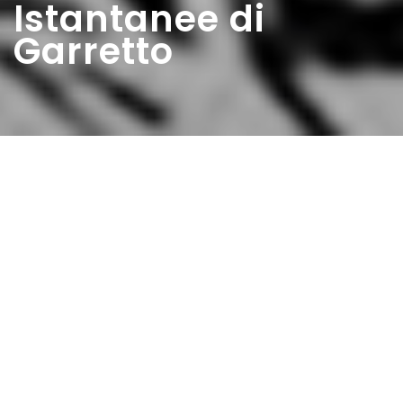
Istantanee di
Garretto
Home
>
Rappresentazioni
>
Istantanee di Garretto
Data:
31 05 1953