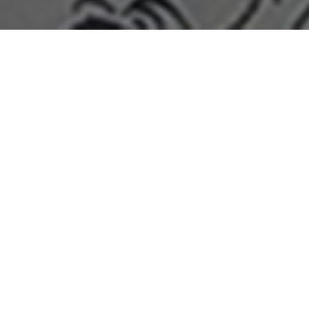
Home
>
Rappresentazioni
>
La casalinga senatrice
Merlin
Data:
12 01 1950