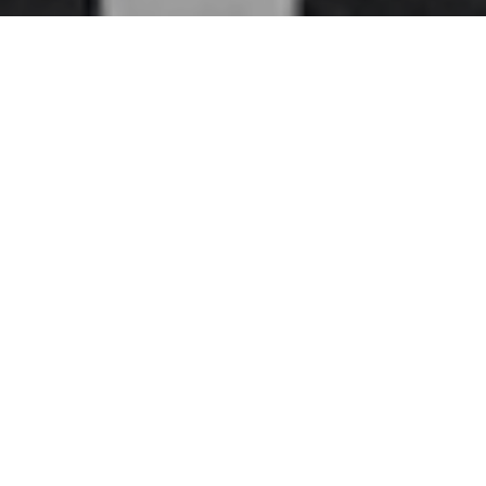
Home
>
Rappresentazioni
>
La città elettronica
Tambroni
Data:
03 06 1956