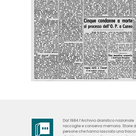
Dal 1984 l’Archivio diaristico nazionale
raccoglie e conserva memoria. Storie d
persone che hanno lasciato una tracc