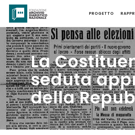
PROGETTO
RAPPR
La Costitue
seduta appr
della Repub