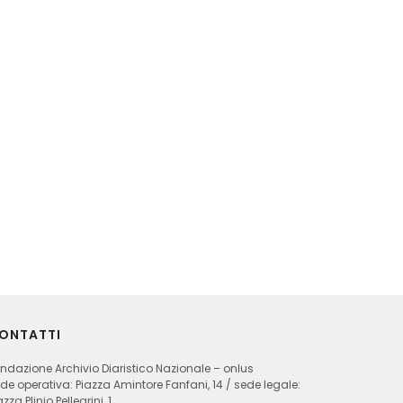
ONTATTI
ndazione Archivio Diaristico Nazionale – onlus
de operativa: Piazza Amintore Fanfani, 14 / sede legale:
azza Plinio Pellegrini, 1