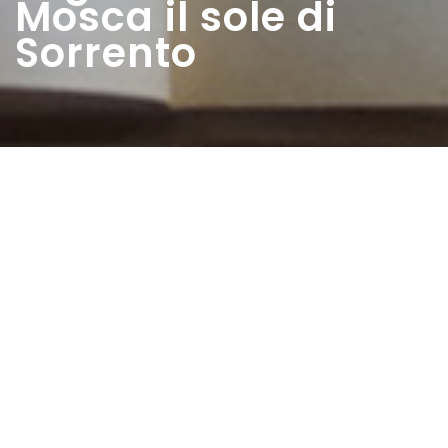
Mosca il sole di
Sorrento
Home
>
Rappresentazioni
>
Togliatti cerca a
Mosca il sole di Sorrento
Data:
30 12 1950