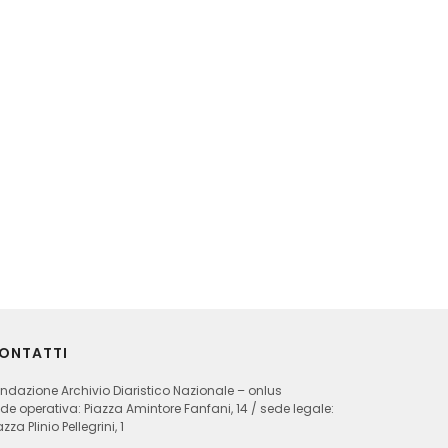
ONTATTI
ndazione Archivio Diaristico Nazionale – onlus
de operativa: Piazza Amintore Fanfani, 14 / sede legale:
azza Plinio Pellegrini, 1