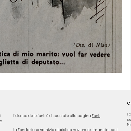
C
Fo
i
L’elenco delle fonti è disponibile alla pagina
Fonti
se
ia
Pi
La Fondazione Archivio diaristico nazionale rimane in ogni