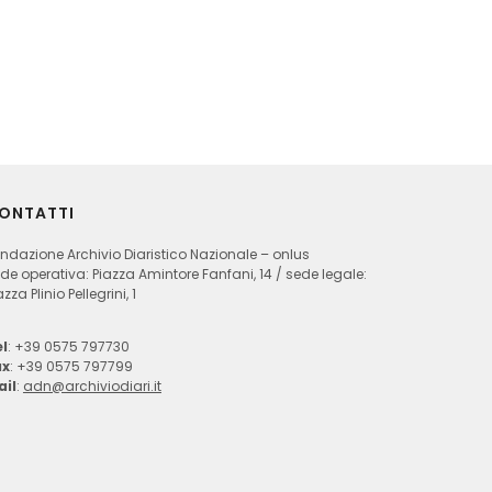
ONTATTI
ndazione Archivio Diaristico Nazionale – onlus
de operativa: Piazza Amintore Fanfani, 14 / sede legale:
azza Plinio Pellegrini, 1
l
: +39 0575 797730
ax
: +39 0575 797799
ail
:
adn@archiviodiari.it