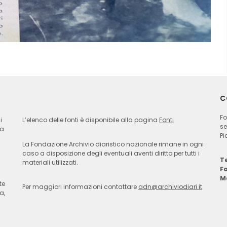
C
Fo
i
L’elenco delle fonti è disponibile alla pagina
Fonti
se
ia
Pi
La Fondazione Archivio diaristico nazionale rimane in ogni
caso a disposizione degli eventuali aventi diritto per tutti i
Te
materiali utilizzati.
F
M
te
Per maggiori informazioni contattare
adn@archiviodiari.it
a,