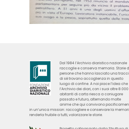
Dal 1984 l’Archivio diaristico nazionale
raccoglie e conserva memoria. Storie d
persone che hanno lasciato una tracc
di sé trovano accoglienza in questo
luogo di confine. A noi piace l’idea che
l’Archivio dei diari, con i suoi oltre 8.000
abitanti di carta riesca a coniugare
passato e futuro, alternando molte
anime che qui convivono pacificamen
in un’unica mission: raccogliere e conservare la memori
renderla fruibile a tutti, valorizzare le storie.
Progetto cofinanziato dalla Struttura di