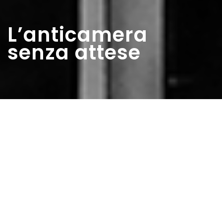
L’anticamera
senza attese
Home
>
Rappresentazioni
>
L’anticamera senza
attese
Data:
17 01 1953