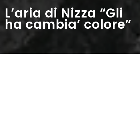
L’aria di Nizza “Gli
ha cambia’ colore”
Home
>
Rappresentazioni
>
L’aria di Nizza “Gli ha
cambia’ colore”
Data:
15 03 1959