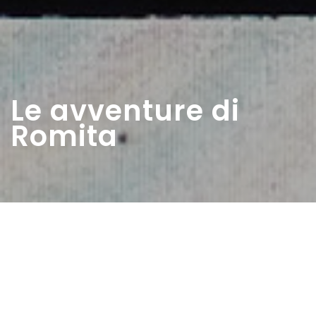
Le avventure di
Romita
Home
>
Rappresentazioni
>
Le avventure di Romita
Data:
07 05 1950