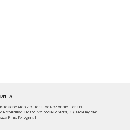
ONTATTI
ndazione Archivio Diaristico Nazionale – onlus
de operativa: Piazza Amintore Fanfani, 14 / sede legale:
azza Plinio Pellegrini, 1