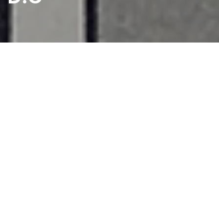
Home
>
Rappresentazioni
>
Le due anime della D.C
Data:
08 11 1959