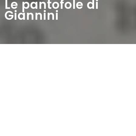
Le pantofole di
Giannini
Home
>
Rappresentazioni
>
Le pantofole di
Giannini
Data:
05 01 1947