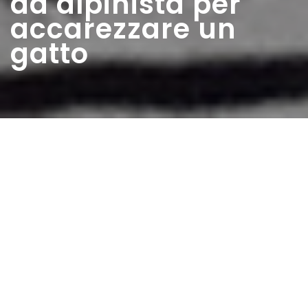
da alpinista per
accarezzare un
gatto
Home
>
Rappresentazioni
>
Le vacanze di
Togliatti. Si veste da alpinista per accarezzare un
gatto
Data:
18 08 1957