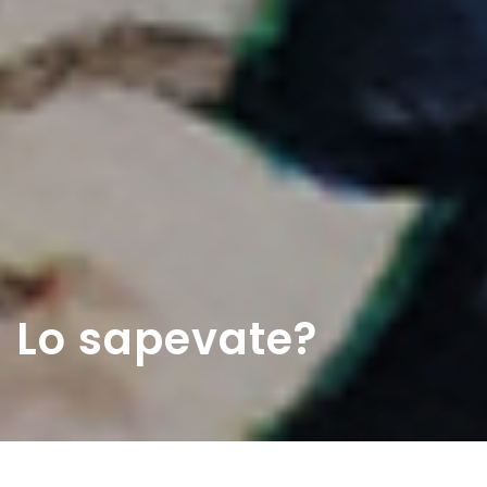
Lo sapevate?
Home
>
Rappresentazioni
>
Lo sapevate?