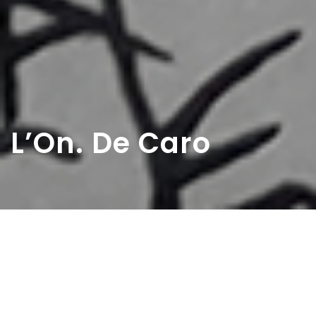
L’On. De Caro
Home
>
Rappresentazioni
>
L’On. De Caro
Data:
25 04 1954