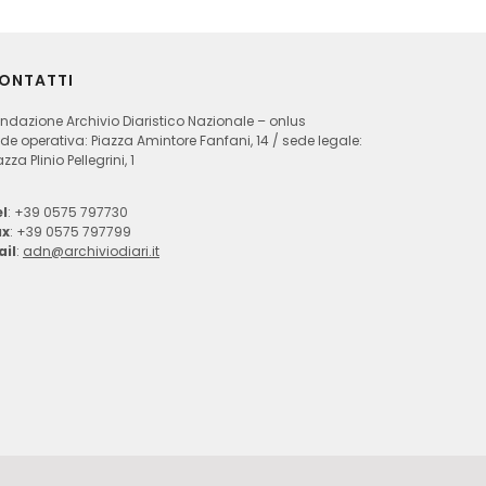
ONTATTI
ndazione Archivio Diaristico Nazionale – onlus
de operativa: Piazza Amintore Fanfani, 14 / sede legale:
azza Plinio Pellegrini, 1
l
: +39 0575 797730
ax
: +39 0575 797799
ail
:
adn@archiviodiari.it