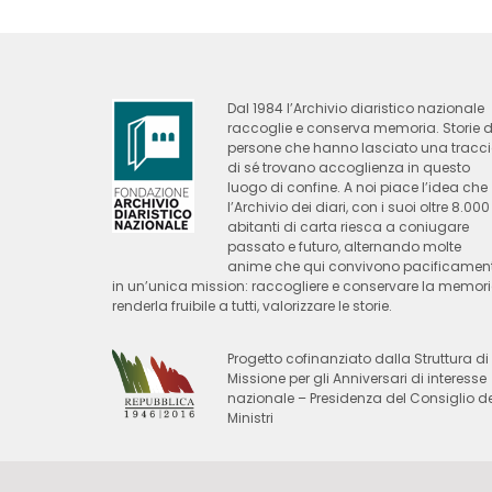
Dal 1984 l’Archivio diaristico nazionale
raccoglie e conserva memoria. Storie d
persone che hanno lasciato una tracc
di sé trovano accoglienza in questo
luogo di confine. A noi piace l’idea che
l’Archivio dei diari, con i suoi oltre 8.000
abitanti di carta riesca a coniugare
passato e futuro, alternando molte
anime che qui convivono pacificamen
in un’unica mission: raccogliere e conservare la memori
renderla fruibile a tutti, valorizzare le storie.
Progetto cofinanziato dalla Struttura di
Missione per gli Anniversari di interesse
nazionale – Presidenza del Consiglio de
Ministri