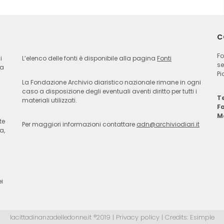
C
Fo
i
L’elenco delle fonti è disponibile alla pagina
Fonti
se
ia
Pi
La Fondazione Archivio diaristico nazionale rimane in ogni
caso a disposizione degli eventuali aventi diritto per tutti i
Te
materiali utilizzati.
F
M
te
Per maggiori informazioni contattare
adn@archiviodiari.it
a,
i
lacittadinanzadelledonne.it ®2019 |
Privacy policy
| Credits:
Esimple