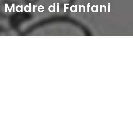
Madre di Fanfani
Home
>
Rappresentazioni
>
Madre di Fanfani
Data:
24 01 1954