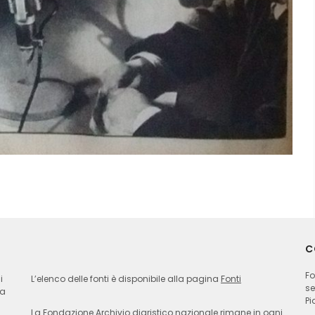
C
Fo
i
L’elenco delle fonti è disponibile alla pagina
Fonti
se
ia
Pi
La Fondazione Archivio diaristico nazionale rimane in ogni