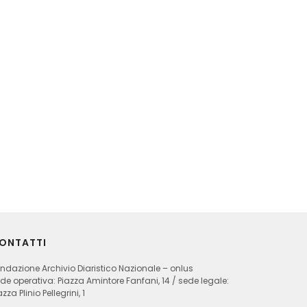
ONTATTI
ndazione Archivio Diaristico Nazionale – onlus
de operativa: Piazza Amintore Fanfani, 14 / sede legale:
azza Plinio Pellegrini, 1