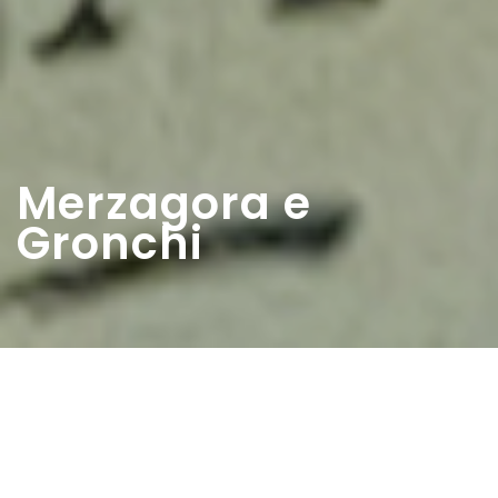
Merzagora e
Gronchi
Home
>
Rappresentazioni
>
Merzagora e Gronchi
Data:
31 01 1954