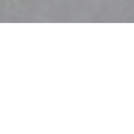
Home
>
Rappresentazioni
>
Nenni
Data:
04 03 1956