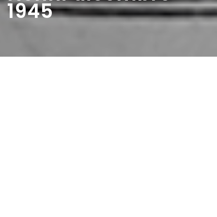
1945
Home
>
Rappresentazioni
>
Nenni dicembre 1945
Data:
23 03 1947