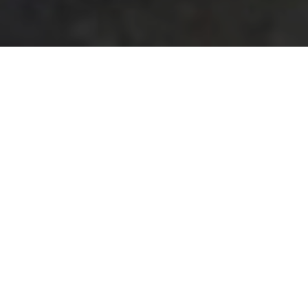
Home
>
Rappresentazioni
>
Nenni in calzoncini
Data:
25 08 1955