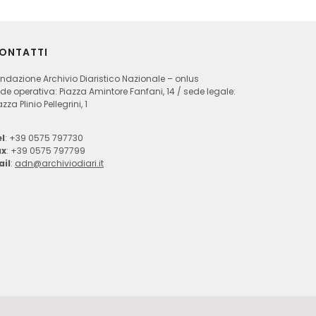
ONTATTI
ndazione Archivio Diaristico Nazionale – onlus
de operativa: Piazza Amintore Fanfani, 14 / sede legale:
azza Plinio Pellegrini, 1
l
: +39 0575 797730
ax
: +39 0575 797799
ail
:
adn@archiviodiari.it