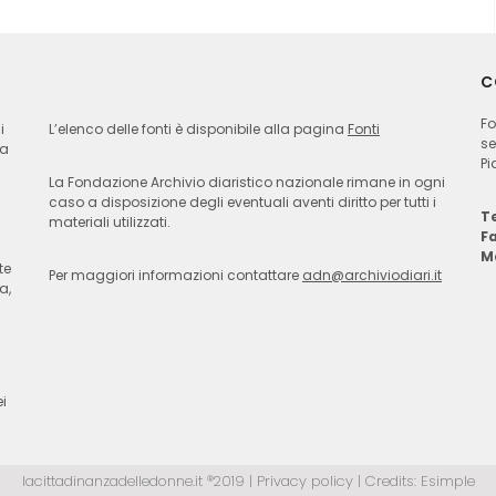
C
Fo
i
L’elenco delle fonti è disponibile alla pagina
Fonti
se
ia
Pi
La Fondazione Archivio diaristico nazionale rimane in ogni
caso a disposizione degli eventuali aventi diritto per tutti i
Te
materiali utilizzati.
F
M
te
Per maggiori informazioni contattare
adn@archiviodiari.it
a,
i
lacittadinanzadelledonne.it ®2019 |
Privacy policy
| Credits:
Esimple