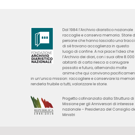
Dal 1984 l’Archivio diaristico nazionale
raccoglie e conserva memoria. Storie d
persone che hanno lasciato una tracc
di sé trovano accoglienza in questo
luogo di confine. A noi piace l’idea che
l’Archivio dei diari, con i suoi oltre 8.000
abitanti di carta riesca a coniugare
passato e futuro, alternando molte
anime che qui convivono pacificamen
in un’unica mission: raccogliere e conservare la memori
renderla fruibile a tutti, valorizzare le storie.
Progetto cofinanziato dalla Struttura di
Missione per gli Anniversari di interesse
nazionale – Presidenza del Consiglio de
Ministri