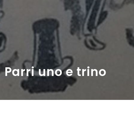
Parri uno e trino
Home
>
Rappresentazioni
>
Parri uno e trino
Data:
29 06 1945