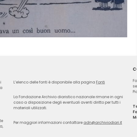
C
Fo
i
L’elenco delle fonti è disponibile alla pagina
Fonti
se
ia
Pi
La Fondazione Archivio diaristico nazionale rimane in ogni
caso a disposizione degli eventuali aventi diritto per tutti i
Te
materiali utilizzati.
F
M
te
Per maggiori informazioni contattare
adn@archiviodiari.it
a,