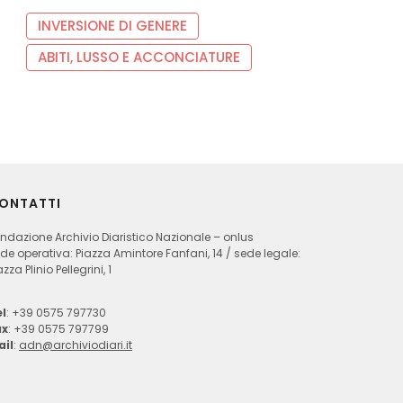
INVERSIONE DI GENERE
ABITI, LUSSO E ACCONCIATURE
ONTATTI
ndazione Archivio Diaristico Nazionale – onlus
de operativa: Piazza Amintore Fanfani, 14 / sede legale:
azza Plinio Pellegrini, 1
l
: +39 0575 797730
ax
: +39 0575 797799
ail
:
adn@archiviodiari.it