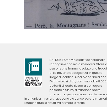
Dal 1984 l’Archivio diaristico nazionale
raccoglie e conserva memoria. Storie d
persone che hanno lasciato una tracc
di sé trovano accoglienza in questo
luogo di confine. A noi piace l’idea che
l’Archivio dei diari, con i suoi oltre 8.000
abitanti di carta riesca a coniugare
passato e futuro, alternando molte
anime che qui convivono pacificamen
in un’unica mission: raccogliere e conservare la memori
renderla fruibile a tutti, valorizzare le storie.