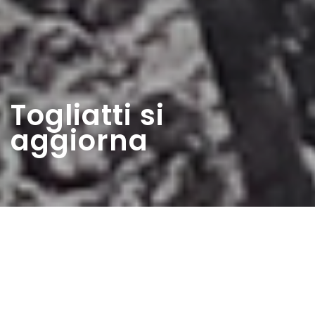
Togliatti si
aggiorna
Home
>
Rappresentazioni
>
Togliatti si aggiorna
Data:
21 07 1957