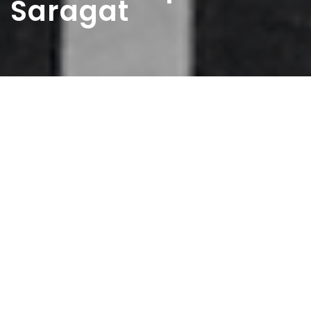
Saragat
Home
>
Rappresentazioni
>
Una maggioranza in
crisi. La parte di Saragat
Data:
12 05 1963