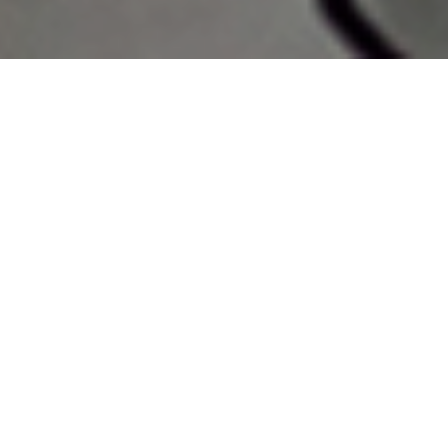
Home
>
Rappresentazioni
>
Vacanze parlamentari
Data:
22 07 1956