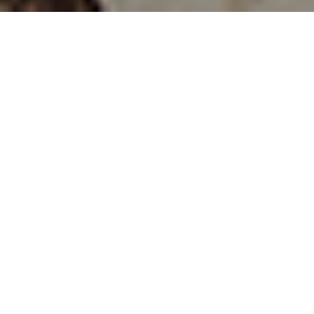
Home
>
Diaristi
>
Luigi Vidal
Luigi Vidal
nasce a San
Vito al
Tagliamento (PN) il 17 agosto 1934 in una famiglia
contadina di umili condizioni. Il padre, nonostante abbia
solo la terza elementare, legge molto: l’
Unità
, la
Domenica
del Corriere
,
Lotta Lavoro:
trasmette l’amore per la letture al
figlio, che non tarda a formarsi una propria coscienza