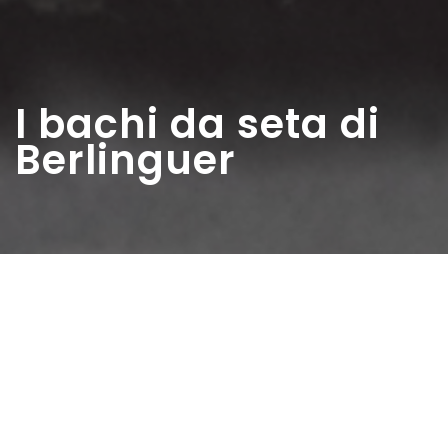
I bachi da seta di
Berlinguer
Home
>
Estratti
>
I bachi da seta di Berlinguer
Data:
01 11 2018
Autore:
Vidal Luigi
In ogni modo a Pordenone, pochi giorni prima delle elezioni,