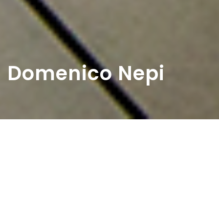
Domenico Nepi
Home
>
Diaristi
>
Domenico Nepi
Domenico Nepi nasce il 9 novembre 1937 a Trivigliano di
Ascoli Piceno.
Al termine delle scuole elementari, frequenta le medie
presso il convento dei Frati Minori conventuali di