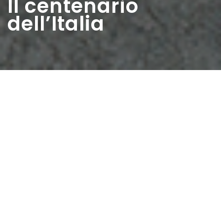
Il centenario
dell’Italia
Home
>
Estratti
>
Il centenario dell’Italia
Data:
01 01 1961
Autore:
Nepi Domenico
Con l’arrivo del 1961 l’Italia festeggiava il suo centenario:
cento anni vissuti fra mille tribolazioni che non guasterà
comunque la gioia dei festeggiamenti. Grandi
manifestazioni si svolgeranno in tutto il paese per
celebrare questo importante avvenimento storico.