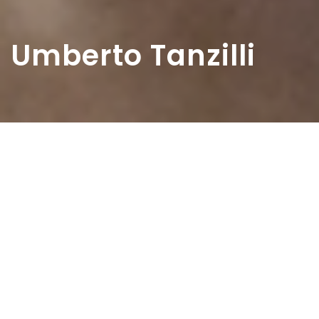
Umberto Tanzilli
Home
>
Diaristi
>
Umberto Tanzilli
Umberto Tanzilli nasce nel 1920 a Roccasecca in provincia
di Frosinone, nel Lazio, dove, specifica, «nel 1225 era nato
San Tommaso, dottore e maestro della Chiesa, dalla nobile
casata dei conti di Aquino».
Dopo essersi trasferito con la famiglia nella vicina Sora, si
trova a scegliere la scuola dove proseguire gli studi: tra