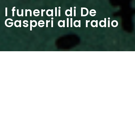
I funerali di De
Gasperi alla radio
Home
>
Estratti
>
I funerali di De Gasperi alla radio
Data:
23 08 1954
Autore:
Tanzilli Umberto
Fù nel cinquantaquattro, in una afosa giornata di agosto,
ritornando da Rimini che Stelvio e famiglia parteciparono al
triste evento per la morte di Alcide De Gasperi. La radio, con
musica adatta alternata a lunghi comunicati, celebrava