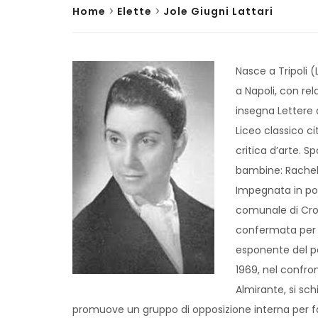
Home
>
Elette
>
Jole Giugni Lattari
Nasce a Tripoli (L
a Napoli, con re
insegna Lettere a
Liceo classico c
critica d’arte. S
bambine: Rachele
Impegnata in poli
comunale di Crot
confermata per l
esponente del pa
1969, nel confron
Almirante, si sch
promuove un gruppo di opposizione interna per fa