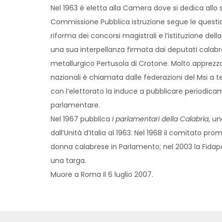
Nel 1963 è eletta alla Camera dove si dedica allo s
Commissione Pubblica istruzione segue le questio
riforma dei concorsi magistrali e l’istituzione del
una sua interpellanza firmata dai deputati calabres
metallurgico Pertusola di Crotone. Molto apprezzat
nazionali è chiamata dalle federazioni del Msi a t
con l’elettorato la induce a pubblicare periodicam
parlamentare.
Nel 1967 pubblica
I parlamentari della Calabria
, u
dall’Unità d’Italia al 1963. Nel 1968 il comitato 
donna calabrese in Parlamento; nel 2003 la Fidap
una targa.
Muore a Roma il 6 luglio 2007.