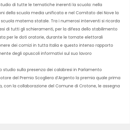
tudio di tutte le tematiche inerenti la scuola: nella
ni della scuola media unificata e nel Comitato dei Nove la
la scuola materna statale. Tra i numerosi interventi si ricorda
i di tutti gli schieramenti, per la difesa dello stabilimento
a per le doti oratorie, durante le tornate elettorali
enere dei comizi in tutta Italia e questo intenso rapporto
ente degli opuscoli informativi sul suo lavoro
no studio sulla presenza dei calabresi in Parlamento
promotore del Premio Scogliera d’Argento la premia quale prima
a, con la collaborazione del Comune di Crotone, le assegna