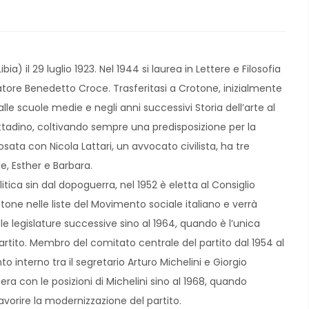
ibia) il 29 luglio 1923. Nel 1944 si laurea in Lettere e Filosofia
latore Benedetto Croce. Trasferitasi a Crotone, inizialmente
lle scuole medie e negli anni successivi Storia dell’arte al
ittadino, coltivando sempre una predisposizione per la
posata con Nicola Lattari, un avvocato civilista, ha tre
, Esther e Barbara.
tica sin dal dopoguerra, nel 1952 è eletta al Consiglio
one nelle liste del Movimento sociale italiano e verrà
e legislature successive sino al 1964, quando è l’unica
rtito. Membro del comitato centrale del partito dal 1954 al
to interno tra il segretario Arturo Michelini e Giorgio
iera con le posizioni di Michelini sino al 1968, quando
vorire la modernizzazione del partito.