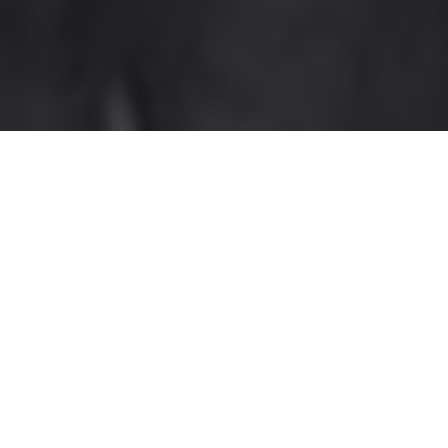
Home
>
Elette
>
Grazia Giuntoli
Nasce a Troia (Foggia) il
primo luglio 1906. Laureata
in Lettere e in Teologia, è
insegnante e poi preside
della Scuola media di
Troia.
Nel 1948 è eletta nelle liste
della Democrazia cristiana