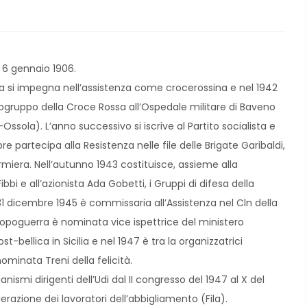
l 6 gennaio 1906.
a si impegna nell’assistenza come crocerossina e nel 1942
gruppo della Croce Rossa all’Ospedale militare di Baveno
sola). L’anno successivo si iscrive al Partito socialista e
e partecipa alla Resistenza nelle file delle Brigate Garibaldi,
iera. Nell’autunno 1943 costituisce, assieme alla
bbi e all’azionista Ada Gobetti, i Gruppi di difesa della
31 dicembre 1945 è commissaria all’Assistenza nel Cln della
opoguerra è nominata vice ispettrice del ministero
st-bellica in Sicilia e nel 1947 è tra la organizzatrici
nominata Treni della felicità.
anismi dirigenti dell’Udi dal II congresso del 1947 al X del
razione dei lavoratori dell’abbigliamento (Fila).