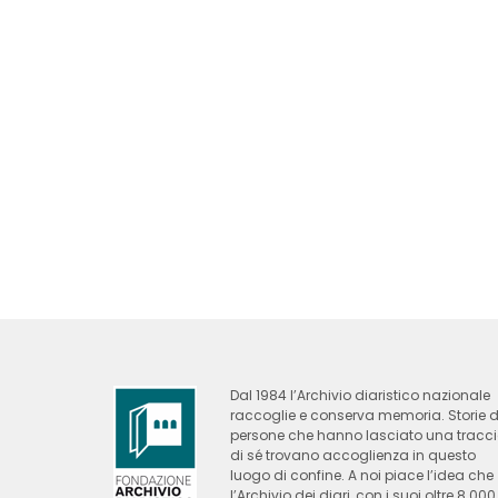
Dal 1984 l’Archivio diaristico nazionale
raccoglie e conserva memoria. Storie d
persone che hanno lasciato una tracc
di sé trovano accoglienza in questo
luogo di confine. A noi piace l’idea che
l’Archivio dei diari, con i suoi oltre 8.000