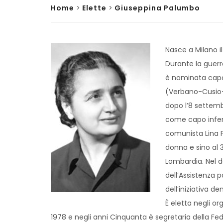
Home
>
Elette
>
Giuseppina Palumbo
Nasce a Milano i
Durante la guerr
è nominata capo
(Verbano-Cusio-Os
dopo l’8 settembr
come capo inferm
comunista Lina Fi
donna e sino al 
Lombardia. Nel d
dell’Assistenza po
dell’iniziativa de
È eletta negli org
1978 e negli anni Cinquanta è segretaria della Fede