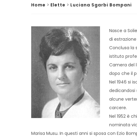
Home
>
Elette
>
Luciana Sgarbi Bompani
Nasce a Solie
di estrazione
Conclusa la s
istituto pro
Camera del l
dopo che il p
Nel 1946 si i
dedicandosi 
alcune verte
carcere.
Nel 1952 è c
nominata vic
Marisa Musu. In questi anni si sposa con Ezio Bom