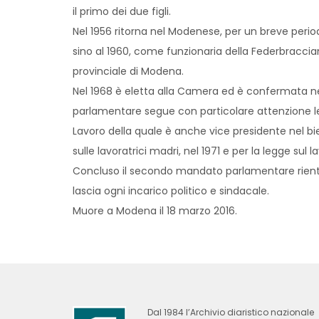
il primo dei due figli.
Nel 1956 ritorna nel Modenese, per un breve periodo
sino al 1960, come funzionaria della Federbraccianti
provinciale di Modena.
Nel 1968 è eletta alla Camera ed è confermata nel
parlamentare segue con particolare attenzione le
Lavoro della quale è anche vice presidente nel bi
sulle lavoratrici madri, nel 1971 e per la legge sul l
Concluso il secondo mandato parlamentare rientra 
lascia ogni incarico politico e sindacale.
Muore a Modena il 18 marzo 2016.
Dal 1984 l’Archivio diaristico nazionale